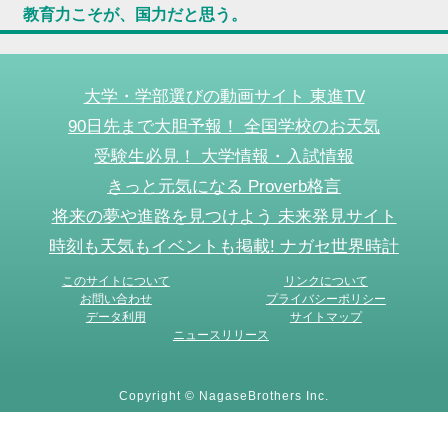
教育力こそが、国力だと思う。
大学・学部選びの動画サイト 東進TV
90日先まで大胆予報！ 全国学校のお天気
受験生必見！ 大学情報・入試情報
きっと元気になる Proverb格言
将来の夢や進路を見つけよう 未来発見サイト
時刻も天気もイベントも掲載! ナガセ世界時計
このサイトについて
リンクについて
お問い合わせ
プライバシーポリシー
データ利用
サイトマップ
ニュースリリース
Copyright © NagaseBrothers Inc.