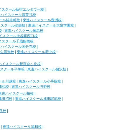
イスクール新宿エルタワー校
|
進ハイスクール茗荷谷校
ール錦糸町校
|
東進ハイスクール豊洲校
|
イスクール池袋校
|
東進ハイスクール大泉学園校
|
校
|
東進ハイスクール練馬校
イスクール渋谷駅西口校
|
イスクール千歳船橋校
進ハイスクール国分寺校
|
久留米校
|
東進ハイスクール府中校
|
ハイスクール新百合ヶ丘校
|
スクール平塚校
|
東進ハイスクール藤沢校
|
ール川越校
|
東進ハイスクール小手指校
|
浦和校
|
東進ハイスクール与野校
東進ハイスクール柏校
|
津田沼校
|
東進ハイスクール成田駅前校
|
良校
|
|
東進ハイスクール浦和校
|