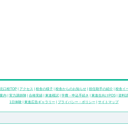
北口校TOP
|
アクセス
|
校舎の様子
|
校舎からのお知らせ
|
担任助手の紹介
|
校舎イ
案内
|
実力講師陣
|
合格実績
|
東進模試
|
学費・申込手続き
|
東進生向けPOS
|
資料
1日体験
|
東進広告ギャラリー
|
プライバシー・ポリシー
|
サイトマップ