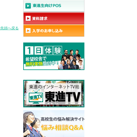
の先頭へ戻る