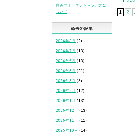
2
校舎内オープンキャンパスに
ついて
1
2
過去の記
2026年8月
(2)
2026年7月
(13)
2026年6月
(13)
2026年5月
(21)
2026年3月
(8)
2026年2月
(12)
2026年1月
(13)
2025年12月
(13)
2025年11月
(11)
2025年10月
(14)