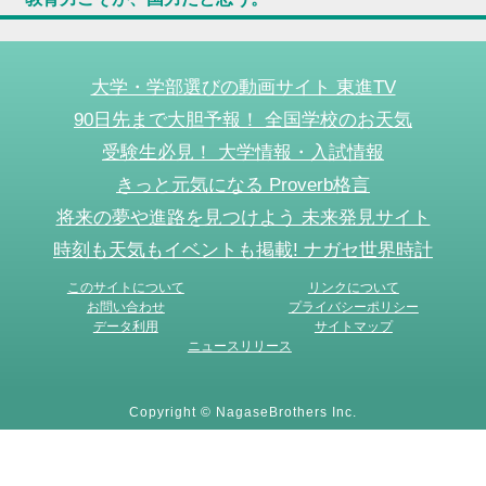
大学・学部選びの動画サイト 東進TV
90日先まで大胆予報！ 全国学校のお天気
受験生必見！ 大学情報・入試情報
きっと元気になる Proverb格言
将来の夢や進路を見つけよう 未来発見サイト
時刻も天気もイベントも掲載! ナガセ世界時計
このサイトについて
リンクについて
お問い合わせ
プライバシーポリシー
データ利用
サイトマップ
ニュースリリース
Copyright © NagaseBrothers Inc.