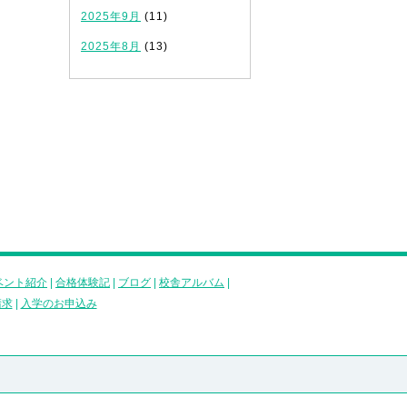
2025年9月
(11)
2025年8月
(13)
ベント紹介
|
合格体験記
|
ブログ
|
校舎アルバム
|
請求
|
入学のお申込み