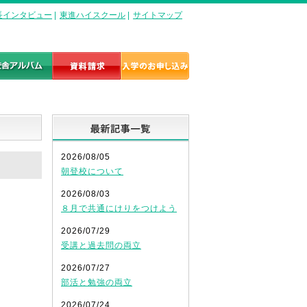
長インタビュー
|
東進ハイスクール
|
サイトマップ
最新記事一覧
2026/08/05
朝登校について
2026/08/03
８月で共通にけりをつけよう
2026/07/29
受講と過去問の両立
2026/07/27
部活と勉強の両立
2026/07/24