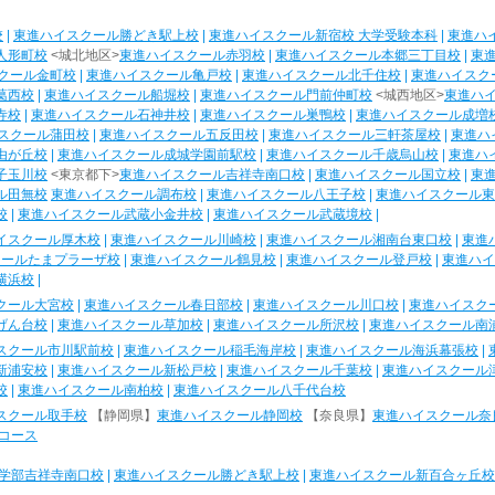
校
|
東進ハイスクール勝どき駅上校
|
東進ハイスクール新宿校 大学受験本科
|
東進ハ
人形町校
<城北地区>
東進ハイスクール赤羽校
|
東進ハイスクール本郷三丁目校
|
東
クール金町校
|
東進ハイスクール亀戸校
|
東進ハイスクール北千住校
|
東進ハイスク
葛西校
|
東進ハイスクール船堀校
|
東進ハイスクール門前仲町校
<城西地区>
東進ハ
寺校
|
東進ハイスクール石神井校
|
東進ハイスクール巣鴨校
|
東進ハイスクール成増
スクール蒲田校
|
東進ハイスクール五反田校
|
東進ハイスクール三軒茶屋校
|
東進ハ
由が丘校
|
東進ハイスクール成城学園前駅校
|
東進ハイスクール千歳烏山校
|
東進ハ
子玉川校
<東京都下>
東進ハイスクール吉祥寺南口校
|
東進ハイスクール国立校
|
東
ル田無校
東進ハイスクール調布校
|
東進ハイスクール八王子校
|
東進ハイスクール東
校
|
東進ハイスクール武蔵小金井校
|
東進ハイスクール武蔵境校
|
イスクール厚木校
|
東進ハイスクール川崎校
|
東進ハイスクール湘南台東口校
|
東進
クールたまプラーザ校
|
東進ハイスクール鶴見校
|
東進ハイスクール登戸校
|
東進ハイ
横浜校
|
クール大宮校
|
東進ハイスクール春日部校
|
東進ハイスクール川口校
|
東進ハイスク
げん台校
|
東進ハイスクール草加校
|
東進ハイスクール所沢校
|
東進ハイスクール南
スクール市川駅前校
|
東進ハイスクール稲毛海岸校
|
東進ハイスクール海浜幕張校
|
新浦安校
|
東進ハイスクール新松戸校
|
東進ハイスクール千葉校
|
東進ハイスクール
校
|
東進ハイスクール南柏校
|
東進ハイスクール八千代台校
スクール取手校
【静岡県】
東進ハイスクール静岡校
【奈良県】
東進ハイスクール奈
コース
学部吉祥寺南口校
|
東進ハイスクール勝どき駅上校
|
東進ハイスクール新百合ヶ丘校