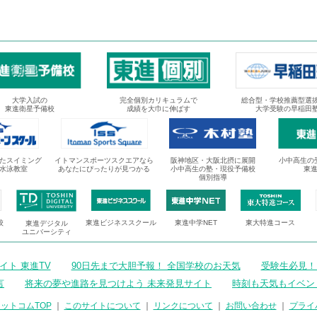
大学入試の
完全個別カリキュラムで
総合型・学校推薦型選
東進衛星予備校
成績を大巾に伸ばす
大学受験の早稲田
たスイミング
イトマンスポーツスクエアなら
阪神地区・大阪北摂に展開
小中高生の
水泳教室
あなたにぴったりが見つかる
小中高生の塾・現役予備校
東
個別指導
校
東進ビジネススクール
東進中学NET
東大特進コース
東進デジタル
ユニバーシティ
ト 東進TV
90日先まで大胆予報！ 全国学校のお天気
受験生必見！
言
将来の夢や進路を見つけよう 未来発見サイト
時刻も天気もイベン
ットコムTOP
｜
このサイトについて
｜
リンクについて
｜
お問い合わせ
｜
プライ