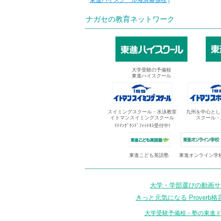
東進ハイスクール海浜幕張校
|
ナガセの教育ネットワーク
大学受験の予備校
東進ハイスクール
スイミングスクール・水泳教室
九州を中心とし
イトマンスイミングスクール
スクール・
ｲﾄﾏﾝｸﾞﾗﾝﾄﾞﾌｨｯﾄﾈｽ受付中!
東進オンライン学
東進こども英語塾
大学・学部選びの動画サイ
きっと元気になる Proverb格
大学受験予備校・塾の東進ド