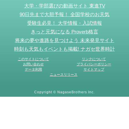
大学・学部選びの動画サイト 東進TV
90日先まで大胆予報！ 全国学校のお天気
受験生必見！ 大学情報・入試情報
きっと元気になる Proverb格言
将来の夢や進路を見つけよう 未来発見サイト
時刻も天気もイベントも掲載! ナガセ世界時計
このサイトについて
リンクについて
お問い合わせ
プライバシーポリシー
データ利用
サイトマップ
ニュースリリース
Copyright © NagaseBrothers Inc.