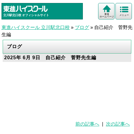
東進
立川駅北口校
オフィシャルサイト
メニュー
ホームページ
東進ハイスクール 立川駅北口校
»
ブログ
»
自己紹介 菅野先
生編
ブログ
2025年 6月 9日 自己紹介 菅野先生編
前の記事へ
|
次の記事へ