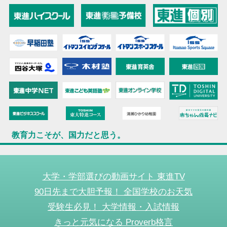
教育力こそが、国力だと思う。
大学・学部選びの動画サイト 東進TV
90日先まで大胆予報！ 全国学校のお天気
受験生必見！ 大学情報・入試情報
きっと元気になる Proverb格言