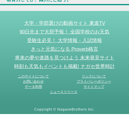
大学・学部選びの動画サイト 東進TV
90日先まで大胆予報！ 全国学校のお天気
受験生必見！ 大学情報・入試情報
きっと元気になる Proverb格言
将来の夢や進路を見つけよう 未来発見サイト
時刻も天気もイベントも掲載! ナガセ世界時計
このサイトについて
リンクについて
お問い合わせ
プライバシーポリシー
データ利用
サイトマップ
ニュースリリース
Copyright © NagaseBrothers Inc.