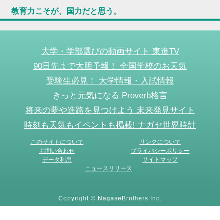
教育力こそが、国力だと思う。
大学・学部選びの動画サイト 東進TV
90日先まで大胆予報！ 全国学校のお天気
受験生必見！ 大学情報・入試情報
きっと元気になる Proverb格言
将来の夢や進路を見つけよう 未来発見サイト
時刻も天気もイベントも掲載! ナガセ世界時計
このサイトについて
リンクについて
お問い合わせ
プライバシーポリシー
データ利用
サイトマップ
ニュースリリース
Copyright © NagaseBrothers Inc.